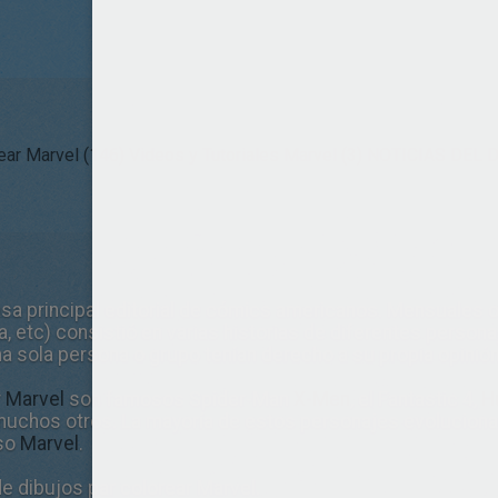
ear Marvel (146)
Videos y Tutoriales Marvel (3)
NOTICIAS DEL DÍ
sa principal editorial de cómics americanos. Mensuales o
, etc) consistió en varias historias de diferentes personaj
a sola persona o grupo tenían derecho a su propia opinión
r
Marvel
son ​​famosos Spider-Man
X-Men
, el Fantastic 4,
H
y muchos otros. La mayoría de estos personajes evoluciona
rso
Marvel
.
e dibujos par colorear Marvel.