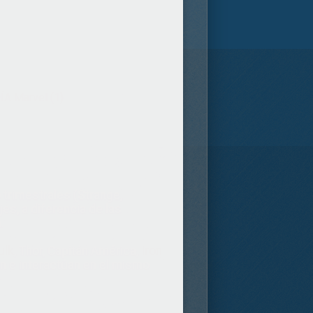
A Marvel (1)
 trimestrales (Strange,
es, a diferencia de las
.
ulk
, Thor, Capitán América,
Iron
n e interactúan en el mismo