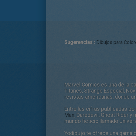
Sugerencias :
Dibujos para Color
Marvel Comics es una de la ca
Titanes, Strange Especial, Nova
revistas americanas, donde un
Entre las cifras publicadas po
Man
, Daredevil, Ghost Rider 
mundo ficticio llamado Unive
Yodibujo te ofrece una gama d