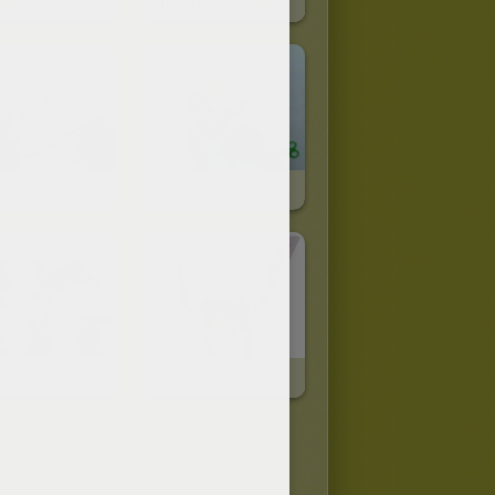
os De Conejos
Hilera De Conejo De Pascua
Etiquetas De Mesa Para Pascua
Orejas De Conejo De Pascua
Pegatinas Caseras De Pascua
Caja De Papel CONEJO De PASCUA