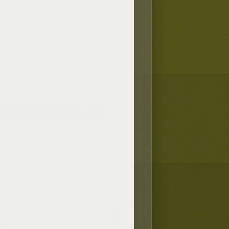
 Pascua (34)
Dibujo para Niños
ascua (12)
Videos y Tutoriales
l año por todos los niños del
colate y otras figuras chulas
a a varios siglos atrás. Las