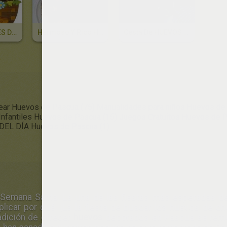
Canasta FLORES De PASCUA
Hermoso Y Rico HUEVO De PASCUA
Cesta De HUEVOS PINTADOS
rear Huevos de Pascua (75)
Manualidades para niños Huevos de
Infantiles Huevos de Pascua (15)
Juegos Gratuitos Huevos de P
DEL DÍA Huevos de Pascua (1)
 Semana Santa. Es una de las fiestas más esperadas de
icar por qué: ¡Es la fiesta de buscar los huevos de cho
radición de ofrecer
huevos
decorados en Pascua se remont