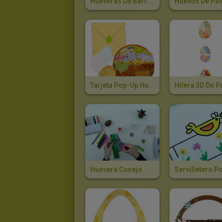
Hueveras De Barro Decoradas
Tarjeta Pop-Up Huevos De Pascua
Huevera Conejo