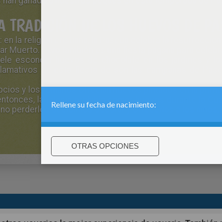
as han ganado a nuestros peques en esta temporada de Pa
A TRADICIÓN DE LOS HUEVOS DE PA
:
en la religión cristiana
, la Pascua
celebra la resurrección
ar
Muerto.
Pero también es
una fiesta pagana
para
celebr
ele esconder
huevos de chocolate
en los jardines
y lo
lamativos de esta fiesta de s
on
las campanas
de Pas
pcios y
los romanos
ofrecían
huevos pintados
en la prim
 entonces
, la Iglesia
prohibía
comer huevos
durante la Cu
 no perderlos decidimos
decorar y
ofrecerlos a los niños
.
:
support@hellokids.com
|
Conditions
|
Cookies
|
La configuració