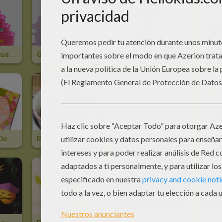
Huevo De Pascua 3D Con Perlas Para Planchar
Guirnalda De Conejitos Para Semana Santa
Conejo De Pascua Hecho Con Perlas Para Planchar
Tarjeta Huevo De Pascua Con Efecto Encaje
Receta De Chocolate Fundido
Cesta Casera Para Huevos De Pascua