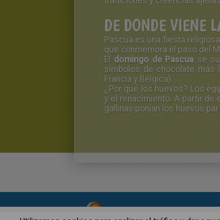
tradiciones y creencias ajen
DE DONDE VIENE L
Pascua
es una fiesta religiosa
que
conmemora el
paso del M
El
domingo de
Pascua
se su
símbolos de chocolate más l
Francia y Bélgica).
¿Por qué
los huevos?
Los egi
y el renacimiento.
A partir de
gallinas
ponían
los huevos
par
About
|
Advertising
| Contact