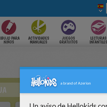
IBUJO PARA
ACTIVIDADES
JUEGOS
LECTURAS
NIÑOS
MANUALES
GRATUITOS
INFANTILE
UA