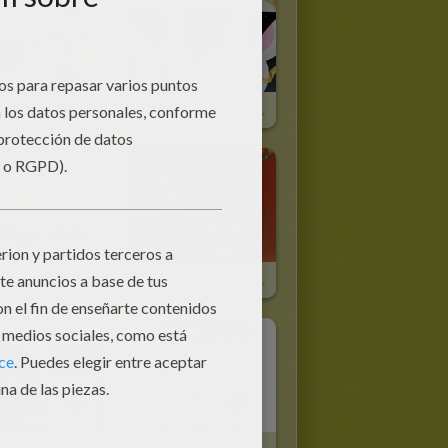
Huevos De Pascua De Perlas Para Planchar
Cesta De Conejo De Pascua
Decorar Una Caja De Chocolates
Cesta Conejo De Pascua