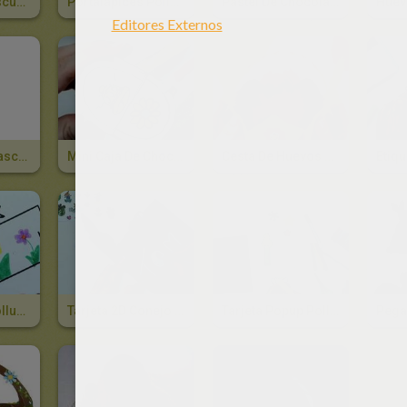
Huevos De Pascua Recargados
Portalápices Polluelo
Pastel De Chocolate De Pascua
Huev
Hilera 3D De Pascua
Mini Caja De Chocolates
Cesta De Huevos De Pascua
Servilletero Polluelo
Tarjeta 2D Conejo De Pascua
Tarjeta Popup Pollito De Pascua