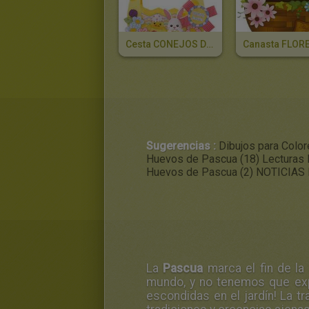
Cesta CONEJOS De PASCUA
Sugerencias :
Dibujos para Colo
Huevos de Pascua (18)
Lecturas 
Huevos de Pascua (2)
NOTICIAS 
La
Pascua
marca el fin de la
mundo, y no tenemos que expl
escondidas en el jardín! La t