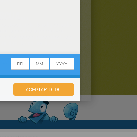
scua.
SCUA...
de Jesucristo
,
la religión judía
a la
llegada de la primavera
.
s niños
deben buscarlos
! Los
cua
que llevan
los huevos (en
avera
porque simbolizan
la vida
aresma.
Pero a medida que
las
n de privacidad