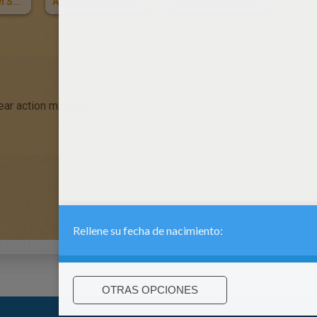
Action Man Con Su Coche Todo Terreno
Action Man Buceando
Action Man Orgulloso
ear action man (16)