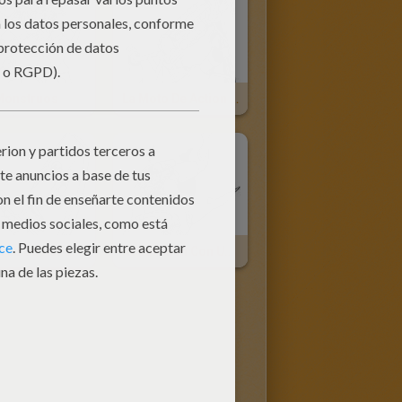
Monstruos
La Moto De Action Man
La Barca De Action Man
Action Man Con Un Delfin