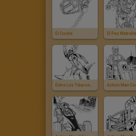
El Coche
El Pez Metrall
Entre Los Tiburones