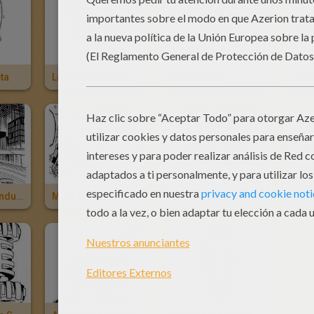
eta
Los Superhéroes
El Soldado
Los 
Action Man Conduciendo Su Moto
Moto De Nieve
La Súper Moto De Action Man