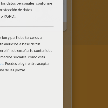
dijo Secreto
Hermione