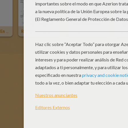
Emma Watson En Hermione Granger
Retrato De Hermione
Hermione Y Sus Amigos
Pasa