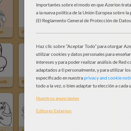
im
Pocoyo
Mamá Oso Y Su Bebé
Mama De Babysitting Mama Con Un Bebé
Bebe OSO PANDA
Bebe Poni
BEBE