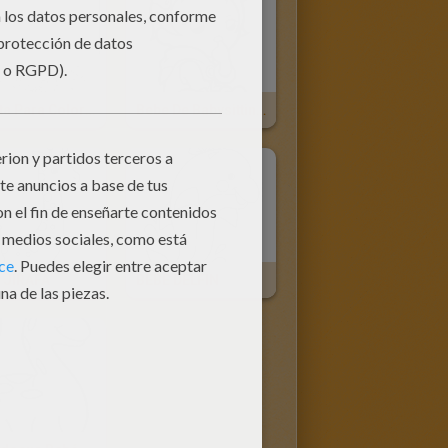
Tarjeta Para Coloreasr Mama Oso Con Su Bebe
Bebe De Babysitting Mama Chupandose El Dedo
 JIRAFA
BEBE DELFIN