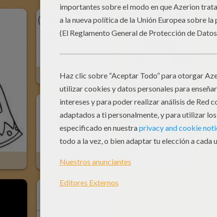
Camello De Los Reyes Mago
Los 3 Reyes Magos Con El Niño Jesús
Los Reyes Magos De Rodillas
Los Reyes Magos Y La Estrella Del Pastor