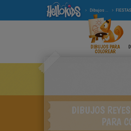
Dibujos para Colorear
FIESTA
REYES MAGOS oriente
DIBUJOS PARA
D
COLOREAR
DIBUJOS REYES
PARA C