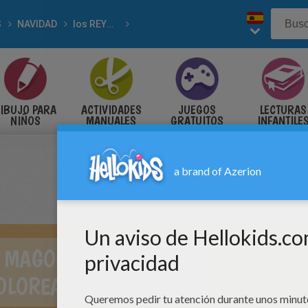
S
NAVIDAD
los REYES MAGOS de Navidad
IBUJO PARA
ACTIVIDADES
JUEGOS
LECTURAS
NIÑOS
MANUALES
GRATUITOS
INFANTILE
 MAGOS ORIENTE
OLOREAR