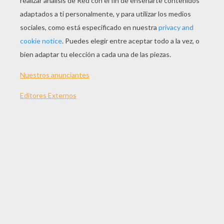
Radar Espacial
Alienigenas
Astronauta Perdido
La Tripulación Espacial
OTROS CONTENIDOS