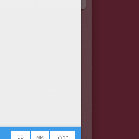
Fondo De Pantalla ARBOL NAVIDEÑO
Fondo De Navidad MUÑECO DE NIEVE
orar la pantalla de tu ordenador,
: fondos feliz navidad, fondos
d e instalalos en tu ordenador.
de Navidad
,
dibujos infantiles de
frases de Navidad
,
canciones de