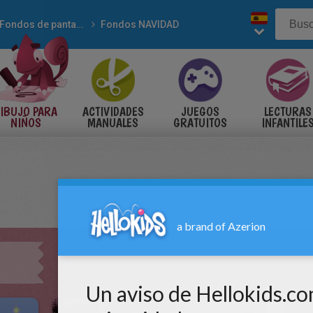
Fondos de pantalla
Fondos NAVIDAD
IBUJO PARA
ACTIVIDADES
JUEGOS
LECTURAS
NIÑOS
MANUALES
GRATUITOS
INFANTILE