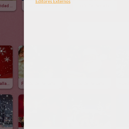
Fondo De Navidad PERRO BEIGE
Fondo De Navidad GATO BLANCO
Fondo De Pantalla DIBUJO ARBOL
OTROS CON
Fondo De Pantalla ARBOL DE NAVIDAD
Fondo De Pantalla Papa Noel Globo Terrestre
Fondo De Pantalla Papa Noel Con Su Lista De Regalos