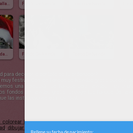
Fondo De Pantalla PAPA NOEL NIEVE
Fondo De Navidad PERRO
Fondo De Navidad MINNIE
Fondo De Navidad GATO
Fondo De Navidad CAMPANA
Fondo De Navidad Religioso BELEN
ad
para decorar la pantalla de tu ordenador?
 muy festivo. Con los
fondos de Navidad gratis
puedes dec
onemos una selección de
fondos para navidad
muy chulos
s fondos de navidad gratis. Escoge tus fondos de navida
gue las instrucciones es muy fácil.
a colorear Navidad
,
dibujos de Navidad
,
imagenes gifs 
ad
,
dibujar personajes de Navidad
,
historias de Navidad
,