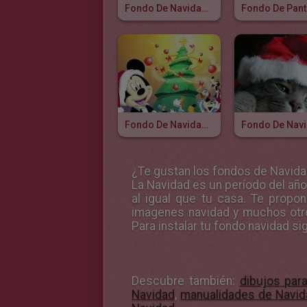
Fondo De Navidad Familia SIMPSON
Fondo De Navidad MICKEY
¿Te gustan los
fondos de Navid
La Navidad es un período del año
al igual que tu casa. Te prop
imagenes navidad y muchos otro
Para instalar tu
fondo navidad
si
Descubre también:
dibujos par
Navidad
,
manualidades de Navid