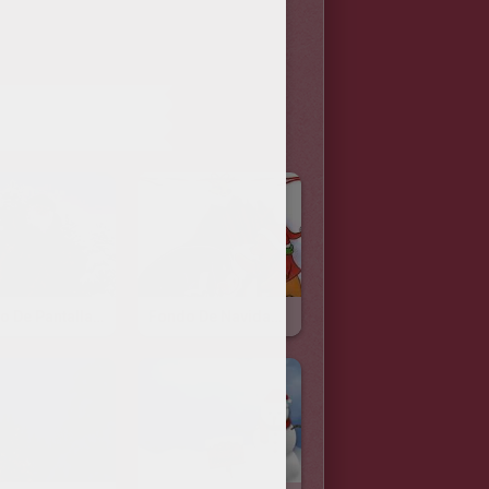
TENIDOS
Fondo De Pantalla Papa Noel Con Sus Renos
Fondo De Navidad WINNIE