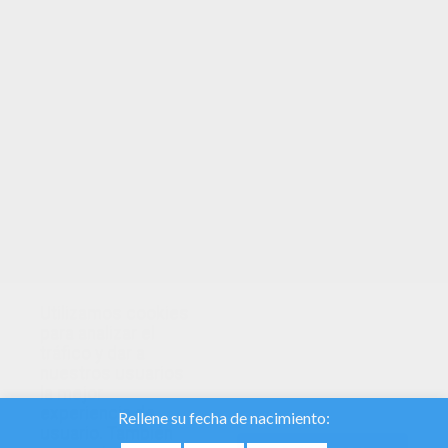
Ternero Navideño
Cordero Chistoso De Navidad
En esta época navideña, podrás imprimir tus
dibujos para colorear belenes
de navidad
con la virgen Maria, San Jose, el niño Jesús
y los demás personajes del pesebre.
Escoge tu dibujo de
pesebre navideño para
colorear
y afila tus lapices para colorear tu
dibujo de
belen de navidad
.
Utilizamos cookies
para analizar el
tráfico y dar a
nuestros usuarios
la mejor
experiencia de
usuario. También