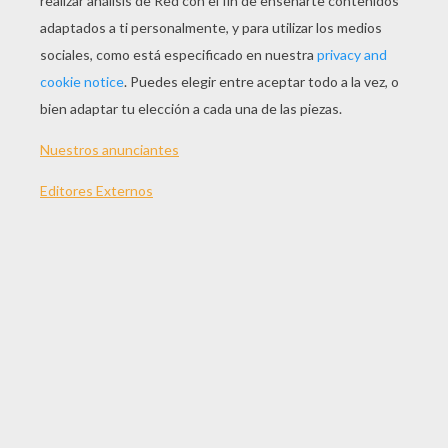
Ternero Navideño
Cordero Chistoso De Navidad
Asno Del Belen
Un Musico De Tambor
DIBUJOS DEL PORTAL