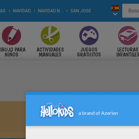
TAS
NAVIDAD
NAVIDAD NACIMIENTO
SAN JOSE
IBUJO PARA
ACTIVIDADES
JUEGOS
LECTURAS
NIÑOS
MANUALES
GRATUITOS
INFANTILE