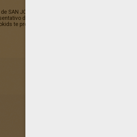
de SAN JOSE para colorear! Hellokids dedica este dibujo
esentativo del canal Dibujos de SAN JOSE para colorear, c
lokids te propone también una gran colección de dibujos 