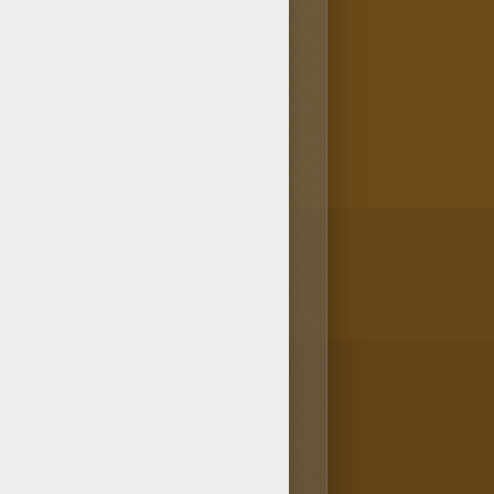
 de San Jose a los fans de
on este dibujo San Jose
para pintar sobre muchos otros