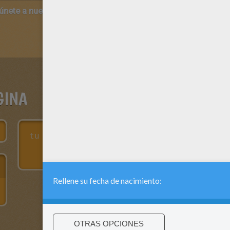
 únete a nuestro canal de vídeos para niños en Youtube:
http:/
GINA