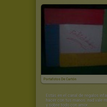
Portafotos De Cartón
Estás en el canal de
regalos infa
hacer con tus manos. nad vale 
y sobre todo con amor.