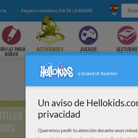
Dia de la madre
Regalos infantiles DIA DE LA MADRE
IBUJO PARA
ACTIVIDADES
JUEGOS
LECTURAS
NIÑOS
MANUALES
GRATUITOS
INFANTILE
TILES DIA DE LA
DRE