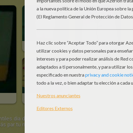
Portafotos De Arcilla Para Tu Mamá
Tarjeta Flor Para Tu Mamá
Tarjeta Para El Día De La Madre
ntiles dia de la madre
en el que te proponemos una serie 
más par tu mama que unos
regalos infantiles para el dia 