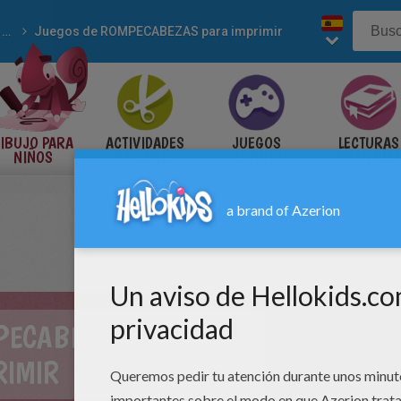
Juegos de OBSERVACION
Juegos de ROMPECABEZAS para imprimir
IBUJO PARA
ACTIVIDADES
JUEGOS
LECTURAS
NIÑOS
MANUALES
GRATUITOS
INFANTILE
PECABEZAS PARA
RIMIR