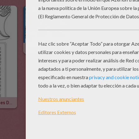
Juego De Rompecabezas DISFRACES
Encuentra Los Apellidos De Los Jugadores De La Copa Mundial De 2014 !