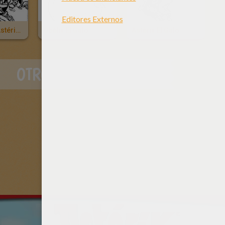
Los Amigos Astérix Y Obélix
Obélix El Galo
Astérix El Galo
OTROS CONTENIDOS