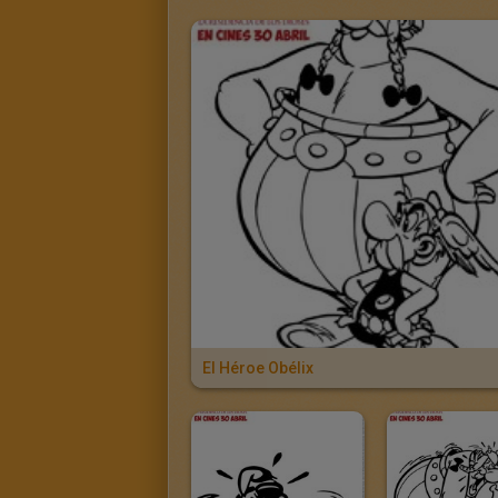
El Héroe Obélix