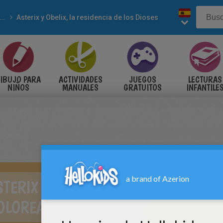
PELICULAS
Asterix y Obelix, la residencia de los Dioses
IBUJO PARA
ACTIVIDADES
JUEGOS
LECTURAS
NIÑOS
MANUALES
GRATUITOS
INFANTILE
TERIX Y OBELIX
OLOREAR