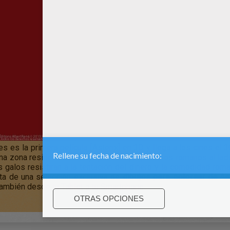
s es la primera película [Asterix] en 3D y llega a los cines el 3
na zona residencial de lujo para los propietarios romanos al la
es galos resistirán a la tentación del dinero y la comodidad rom
uta de una selección exclusiva de
dibujos para colorear de As
s también desde tu Tablet o tu Smartphone