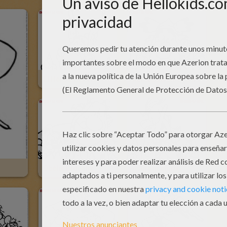
El Héroe Astérix
Abraracúrcix El Jefe De La Aldea
Obélix E Ideafix
Asurancetúrix