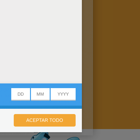
0 de abril! Con el fin de someter a la
do del pueblo galo: "La Residencia de
ano! Asterix y Obelix harán todo para
térix
, la Residencia de los Dioses y