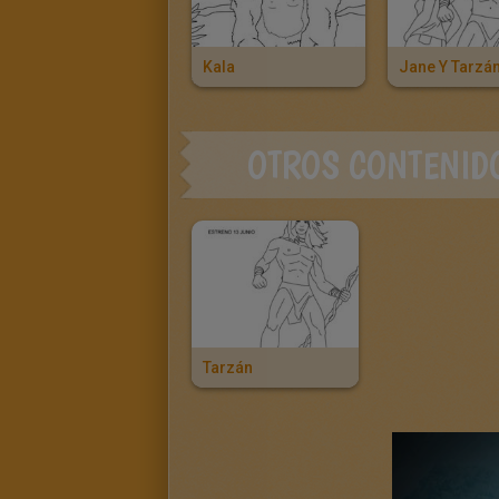
Kala
Jane Y Tarzá
OTROS CONTENID
Tarzán