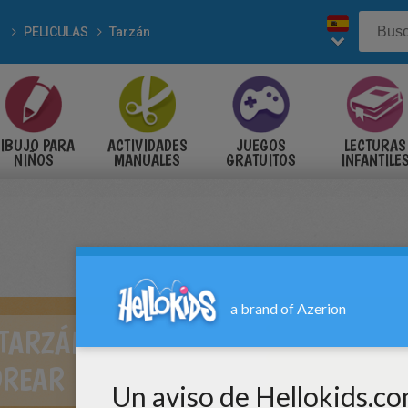
PELICULAS
Tarzán
IBUJO PARA
ACTIVIDADES
JUEGOS
LECTURAS
NIÑOS
MANUALES
GRATUITOS
INFANTILE
 TARZÁN PARA
OREAR