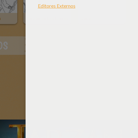
n
Tarzán En Las Lianas
Jane
OS