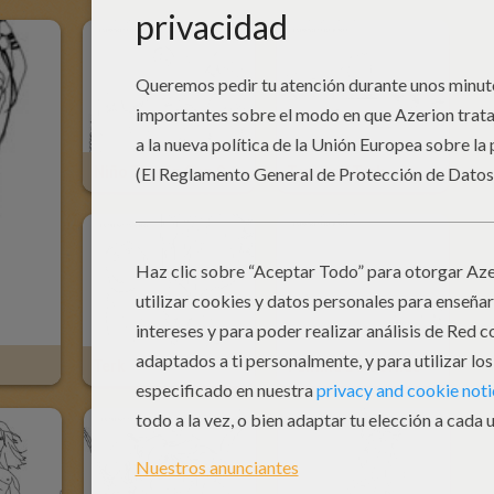
Niño Tarzán Con Su Familia
Tarzán Y Terk
Terk
Familia De Gorilas