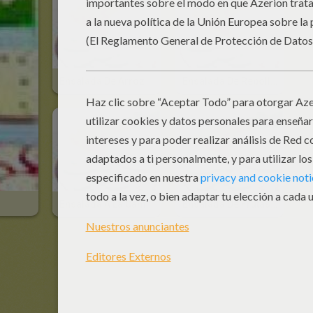
Ensalada De Arroz
Ensalada De Repollo Con Zanahorias Y Pasitas
Ensalada A La Camboyana
Ensalada De Frutas Con Miel