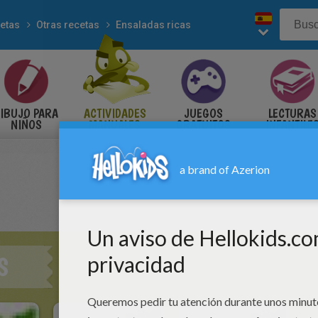
etas
Otras recetas
Ensaladas ricas
IBUJO PARA
ACTIVIDADES
JUEGOS
LECTURAS
NIÑOS
MANUALES
GRATUITOS
INFANTILE
S