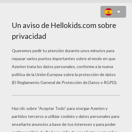
Era un hombre enamorado,
siempre estava colorado,
su novia le ponia morado,
a las espaldas con su hermano.