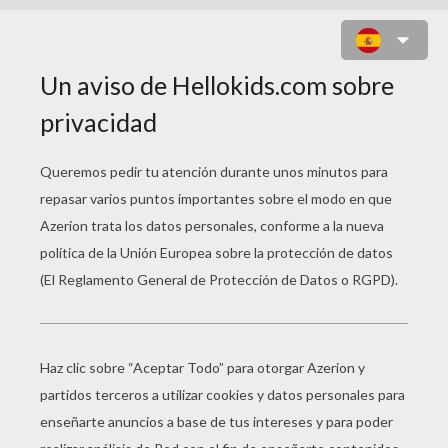
PESCADO AL HORNO
Pescado al horno
18 de septiembre de 2007
INGREDIENTES:
- 2 kilos de pescado fresco
- Unas cuantas h
- 1 kilo de papas
- 2 hojas de laure
- 2 cebollas
- Un vaso de vino
- 1 cabeza de ajos
- Medio vaso de 
- 1 limón
- Una cucharada 
- 1 pimiento
- Una cucharada d
MODO DE PREPARACIÓN: