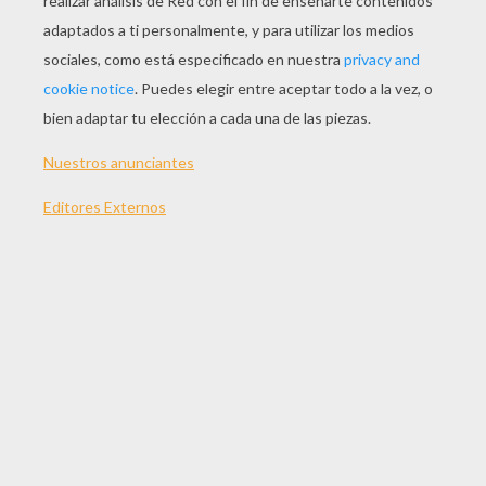
En la bandeja del horno, troceamos el pescado
en rodajas, las papas y el limón. Por encima se
adorna con los ajos, la cebolla y el pimiento en
tiras. Se vierte en aceite y el vino, se condimenta
con el laurel y el tomillo.Se pone al horno durante
15 minutos, transcurrido ese tiempo se saca del
horno y se le echa un majado de ajos, comino,
sal, aceite, vino y el azafrán. Se vuelve a poner al
horno durante una media hora. Posteriormente,
ya se puede servir con un buen vino blanco de
las islas.
Para otras recetas de Pescado, haz clic aquí
Si quieres ver más recetas de cocina, haz clic
aquí