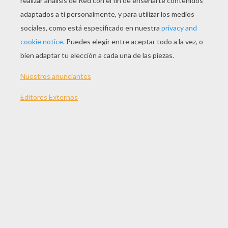
Juega tú a ser hoja
y yo a ser rocío,
y en tus brazos locos
tenme suspendido...
Madrecita mía,
todito mi mundo,
déjame decirte
los cariños sumos...