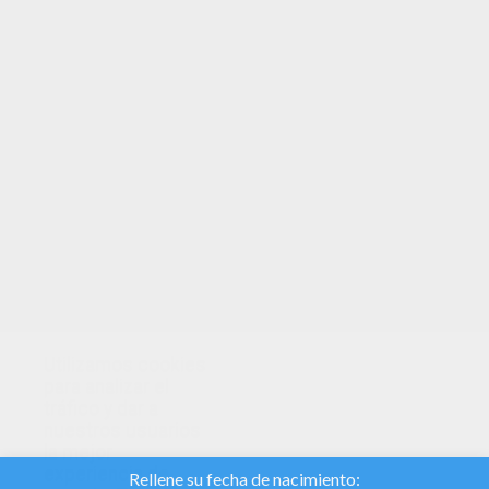
TUS PUNTOS
Utilizamos cookies
para analizar el
tráfico y dar a
nuestros usuarios
la mejor
experiencia de