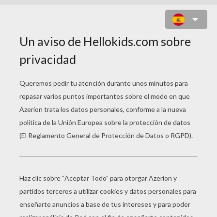
Madrecita mía,
madrecita tierna,
déjame decirte
dulzuras extremas.
Es tuyo mi cuerpo
que juntaste en ramo,
deja revolverlo
sobre tu regazo.