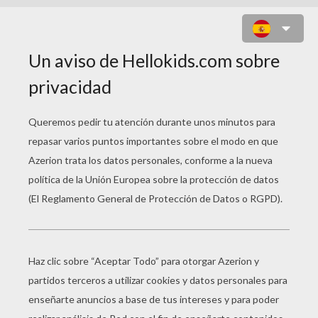
Arroró mi niño,
arroró mi sol,
arrorró pedazo,
de mi corazón.
Este niño lindo
ya quiere dormir;
háganle la cuna
de rosa y jazmín.