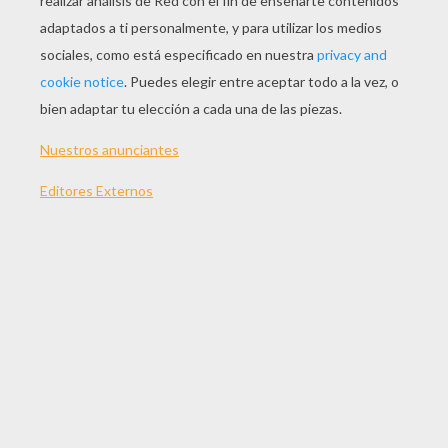
Háganle la cama
en el torongil,
y en la cabecera
pónganle un jazmín
que con su fragancia
me lo haga dormir.