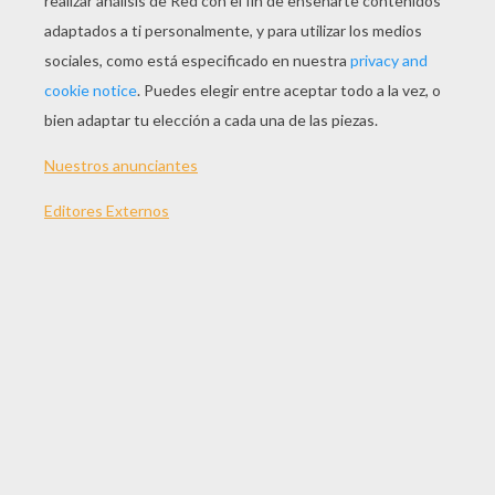
figura medieval, el espíritu de navidad. En Rusia lleva
tradicionalmente un cochinillo rosa bajo el brazo.
TEMAS:
Navidad
Santa Claus
Rosa
Reno
Leyenda
Suscríbete y únete a nuestro canal de vídeos para niños en
Youtube:
http://bit.ly/20IQovi
VUESTROS COMENTARIOS
1
vota(s) - Puntuación media
4
/
5