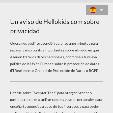
SANTA CLAUS Y EL ESPÍRITU DE
NAVIDAD
La familiar imagen de
Santa Claus, con el
trineo, los renos y las
bolsas con juguetes, es
una invención
estadounidense de
estos años, aunque la
leyenda de Papá Noel
sea antigua y compleja,
y proceda en parte de
San Nicolás y una jovial