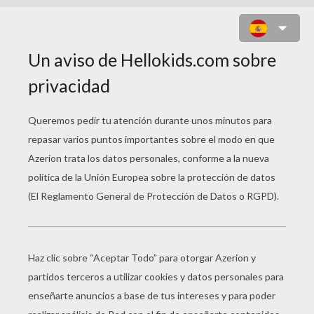
LA REINA DE LAS ABEJAS
PÁGINA 1 / 3
P
or los Hermanos Grimm
Allá en aquellos tiempos hubo un rey que tenía
dos hijos, que se fueron en busca de aventuras,
lanzándose a todos los excesos de la disipación,
por lo que no volvían a su casa paterna. Fue a
buscarlos su hermano menor, al que llamaban el