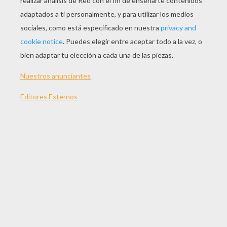
Simple, pero cuando los encontró comenzaron a
burlarse de él, porque en su sencillez pretendía
saber dirigirse en un mundo donde se habían
perdido ellos dos, ellos dos que tenían mucho
más talento que él. Habiéndose puesto en
camino juntos encontraron un hormiguero. Los
dos hermanos mayores querían llenarle de tierra
para divertirse viendo la ansiedad de las
hormigas que correrían por todas partes
cargadas con sus huevos; pero su hermano el
Simple les dijo: Dejad en paz a esos animales; no
consentiré que les hagáis daño. Poco después
encontraron un lago en el que nadaban no sé
cuantos patos. Los dos mayores querían coger
un par de ellos para mandarlos asar, pero el
menor se opuso diciendo: Dejad en paz a esos
animales; no consentiré que los mate nadie.
Marchóse el corzo brincando. ¡Qué bien se
encontraba en libertad!. El Rey y sus