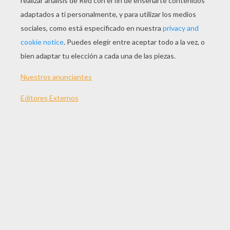
1768. Maine, EE.UU. Mientras su padre va en busca de
su madre y su hermana, Matt, de trece años, se queda
solo en una cabaña en medio del territorio indio. Al
poco tiempo un hombre le roba su rifle y le deja
indefenso. Sale adelante gracias a un chico indio.
Ambientaciones conseguidas, diálogos bien
construidos, descripciones acertadas y buen pulso
narrativo. Enseña el valor, el sentido y las
características de la verdadera amistad.
Ed.Molino
TEMAS:
Mama
Chico
Novelas