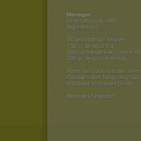
Merengue
01 de febrero de 2007
Ingredientes
3 claras batidas a nieve
150 cl. de agua fría
Una cucharadita de cremor tá
300 gr. de azúcar molida
Poner las claras batidas a nieve
Cocinar sobre fuego muy suav
el batidor se formen picos.
Hornear 15 minutos.