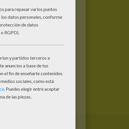
gue esté espeso y al levantar