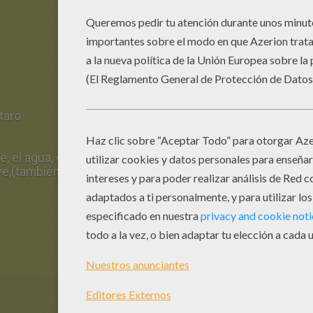
rtaro
, el agua, el cremor tártaro y el azúcar en un bol.
e,(también sobre baño maría) batiendo hasta que el meren