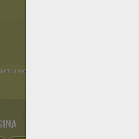
 únete a nuestro canal de vídeos para niños en Youtube:
http:/
GINA