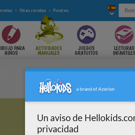
ecetas
Otras recetas
Postres
IBUJO PARA
ACTIVIDADES
JUEGOS
LECTURAS
NIÑOS
MANUALES
GRATUITOS
INFANTILE