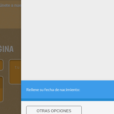
 únete a nuestro canal de vídeos para niños en Youtube:
http:/
GINA