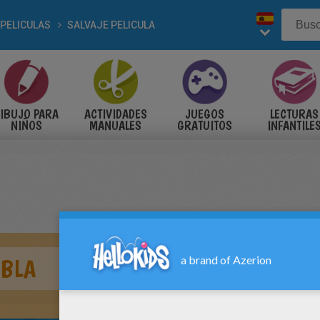
PELICULAS
SALVAJE PELICULA
IBUJO PARA
ACTIVIDADES
JUEGOS
LECTURAS
NIÑOS
MANUALES
GRATUITOS
INFANTILE
MBLA