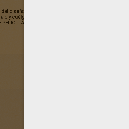
 del diseño de este magnífico dibujo de La tierra tiembla? 
alo y cuélgalo en la pared de tu habitación. Hay un dibujo 
PELICULA. Puedes colorear este coloreable gratis con la f