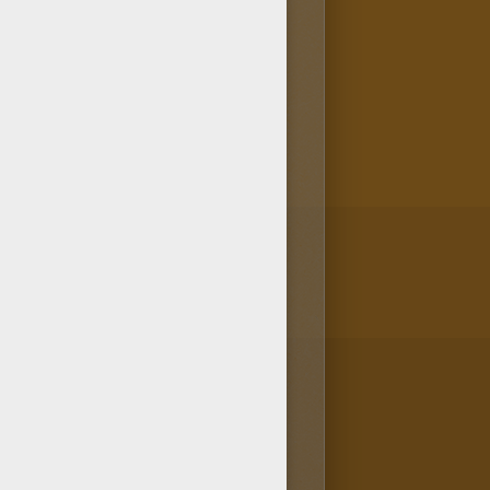
¡Píntalo con lápices o
para colorear en la categoría
ábrica para pintar.