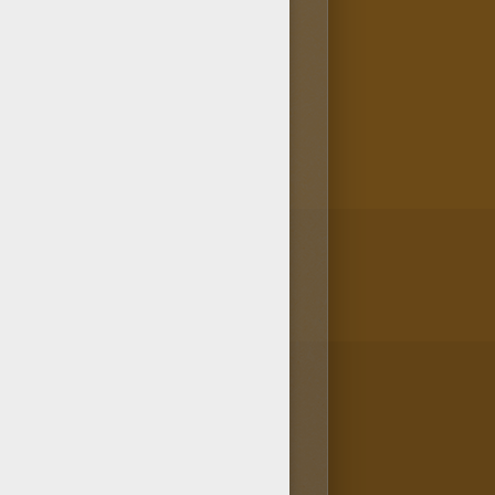
tros usuarios porque es el
to de imprimir el Noddy
tu dibujo online con la
que aparece en el dibujo.