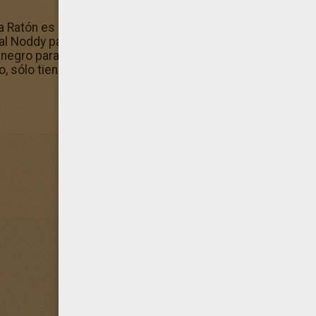
a Ratón es uno de los dibujos más seleccionado por nues
al Noddy para pintar. ¡Tienes muy buen gusto! Estás a pun
negro para pintarlo con lápices. ¿Sabes que puedes pintar 
, sólo tienes que hacer clic en el botón colorear en línea 