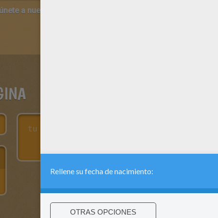
 únete a nuestro canal de vídeos para niños en Youtube:
http:/
GINA