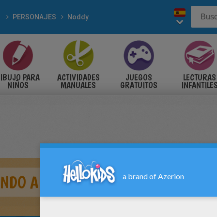
PERSONAJES
Noddy
IBUJO PARA
ACTIVIDADES
JUEGOS
LECTURAS
NIÑOS
MANUALES
GRATUITOS
INFANTILE
NDO A RATÓN