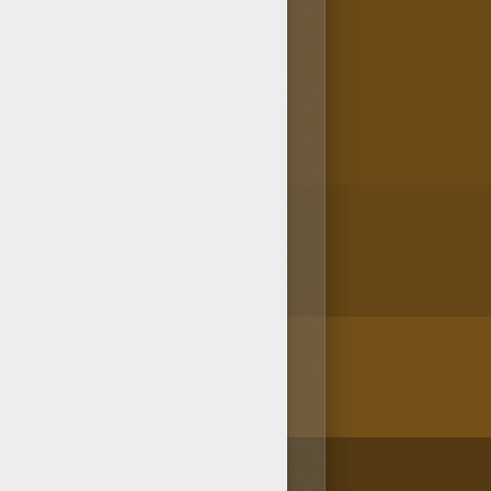
na Harry Potter y Voldemort en
sitar los dibujos para pintar.
/bit.ly/20IQovi