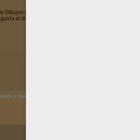
 de Dibujos para colorear HARRY POTTER! Decora esta lami
e gusta el dibujo Harry Potter y Voldemort? Te invitamos a vi
 únete a nuestro canal de vídeos para niños en Youtube:
http:/