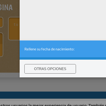
GINA
:
support@hellokids.com
|
Conditions
|
Cookies
|
La configuració
 nuestros usuarios la mejor experiencia de usuario. Tambié