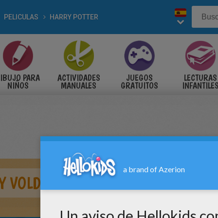
PELICULAS
HARRY POTTER
IBUJO PARA
ACTIVIDADES
JUEGOS
LECTURAS
NIÑOS
MANUALES
GRATUITOS
INFANTILE
 Y VOLDEMORT