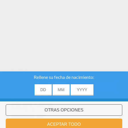
Utilizamos cookies
para analizar el
tráfico y dar a
nuestros usuarios
la mejor
experiencia de
usuario. También
proporcionamos
DE ACUERDO
información sobre
el uso de nuestro
About
|
Advertising
| Contact:
support@hellokids.com
|
sitio para nuestros
socios de
Conditions
|
Cookies
|
La configuración de privacidad
publicidad y de
análisis.
©2016 Azerion. All rights reserved.