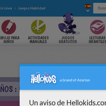
En Linea
Juegos Habilidad
IBUJO PARA
ACTIVIDADES
JUEGOS
LECTURAS
NIÑOS
MANUALES
GRATUITOS
INFANTILE
ÑOS : BRICK OUT CHALLENGE