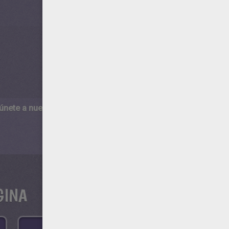
 únete a nuestro canal de vídeos para niños en Youtube:
http:/
GINA