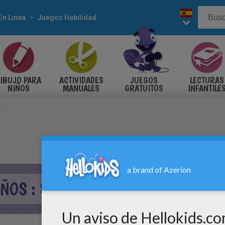
En Linea
Juegos Habilidad
IBUJO PARA
ACTIVIDADES
JUEGOS
LECTURAS
NIÑOS
MANUALES
GRATUITOS
INFANTILE
IÑOS : STICKMAN HOOK