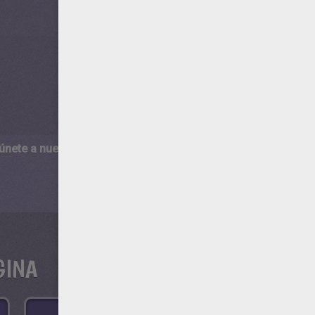
 únete a nuestro canal de vídeos para niños en Youtube:
http:/
GINA