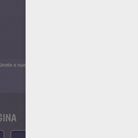
 únete a nuestro canal de vídeos para niños en Youtube:
http:/
GINA