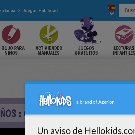
En Linea
Juegos Habilidad
IBUJO PARA
ACTIVIDADES
JUEGOS
LECTURAS
NIÑOS
MANUALES
GRATUITOS
INFANTILE
ÑOS : GATE RUSHER