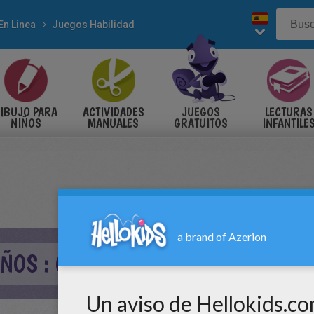
En Linea
Juegos Habilidad
IBUJO PARA
ACTIVIDADES
JUEGOS
LECTURAS
NIÑOS
MANUALES
GRATUITOS
INFANTILE
IÑOS : GEOMETRY NEON DASH SUB