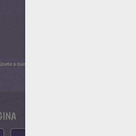
 únete a nuestro canal de vídeos para niños en Youtube:
http:/
GINA