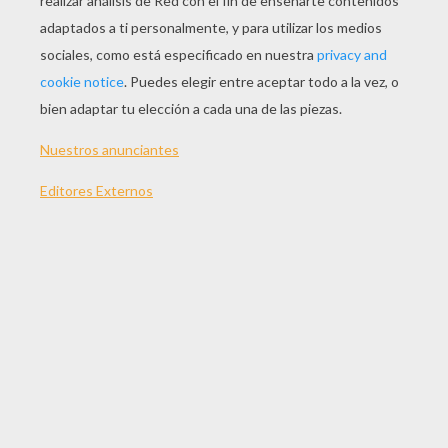
JUGAR
TEMAS:
Olli
Olli Ball
Juegos
Habilidad