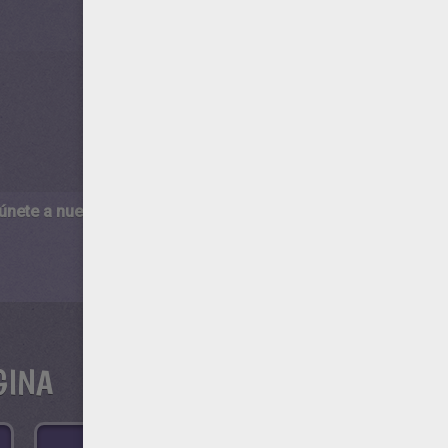
 únete a nuestro canal de vídeos para niños en Youtube:
http:/
GINA