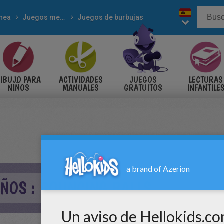
inea
Juegos mentales
Juegos de burbujas
IBUJO PARA
ACTIVIDADES
JUEGOS
LECTURAS
NIÑOS
MANUALES
GRATUITOS
INFANTILE
IÑOS : BOUNCING BALLS