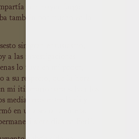
ompartía con mayor fuego
aba también por mucho en la
sesto sin gran entusiasmo,
y a las investigaciones
penas lo tuve en mi poder,
 a su respecto, que la hora
n mi itinerario para salvar los
os medianeros entre Forli y
ormó en una semana entera.
ermanecí siete días en Forli.
cumento habría sido en