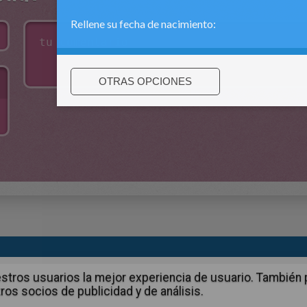
:
support@hellokids.com
|
Conditions
|
Cookies
|
La configuració
 nuestros usuarios la mejor experiencia de usuario. Tambié
ros socios de publicidad y de análisis.