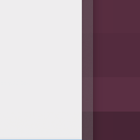
/bit.ly/20IQovi