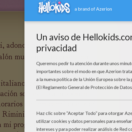
li, adonde había ido para
salón municipal decorado por
italiano, perfecto en su
sación sobrevino a propósito
orarios de ferrocarril que le di
 Rimini, la estación
n mi programa de joven