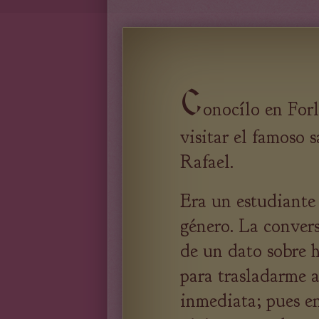
C
onocílo en For
visitar el famoso 
Rafael.
Era un estudiante 
género. La conver
de un dato sobre h
para trasladarme a
inmediata; pues e