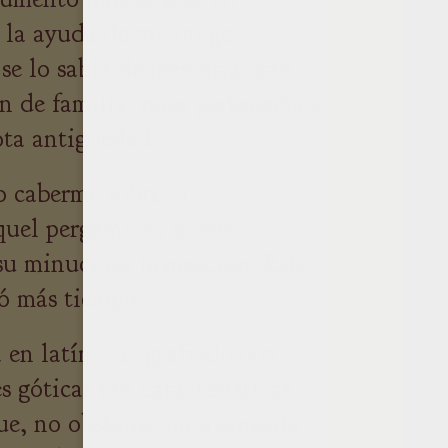
n la ayuda de mi amigo
 se lo sabía de memoria, casi
 de familia, pues pertenecía a
ota antigüedad.
 caberme sobre la
quel pergamino, quedó
su minuciosa inspección. Esto
ó más tiempo.
en latín, caligrafiado con
es góticas tan características
que, no obstante un avanzado