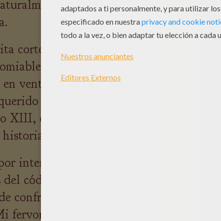
naturalmente, una visita a la
a.
ita cortesía, pero también con
omiable, me declaró que era
ó en venta un documento –del
querido desprenderse–, un
o XIII, en el cual pretendía
 historia del célebre episodio.
por interés, habríase
del códice; pero creía tener
de confraternidad", y además
Mi fervor por la antigua