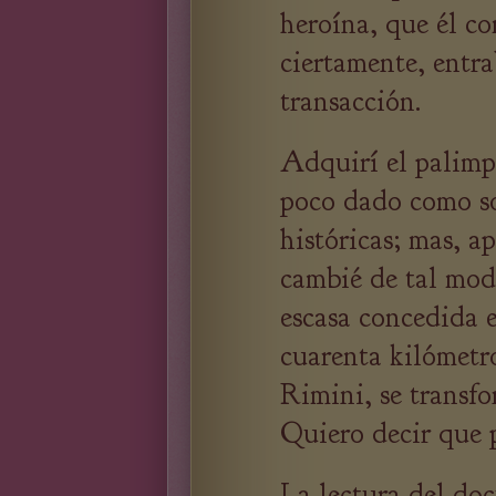
heroína, que él c
ciertamente, entr
transacción.
Adquirí el palimp
poco dado como so
históricas; mas, a
cambié de tal modo
escasa concedida e
cuarenta kilómetr
Rimini, se transf
Quiero decir que p
La lectura del do