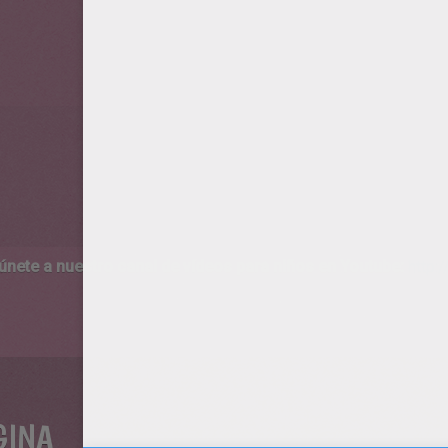
 únete a nuestro canal de vídeos para niños en Youtube:
http:/
GINA