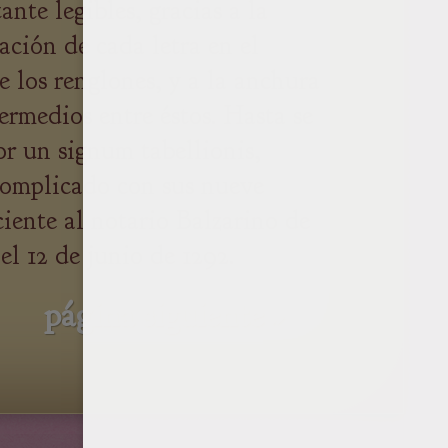
ante legibles, gracias a la
ación de cada letra en el
 los renglones, y a la anchura
termedios entre éstos. Hasta se
or un signum tabellionis,
complicado con sus nueve
ciente al notario Balzarino de
el 12 de junio de 1292.
página siguiente »