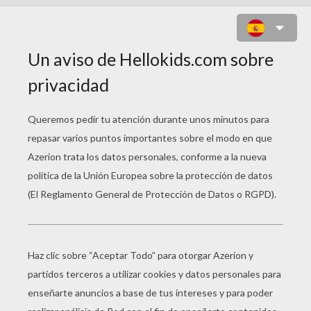
EL CAMIÓN DE BOMBEROS DE
PLASTILINA