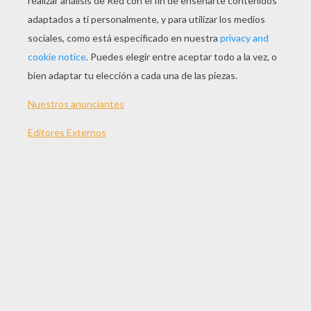
A fabricar
un
extraterrestre
muy chulo y creativo
con tres ojos, tres piernas y cuatro brazos de
plastilina!
MATERIALES NECESARIOS
plastilina (verde, rojo, blanco y negro)
1 palillo de dientes
¿CÓMO HACER UN ALIENÍGENAS VERDE?