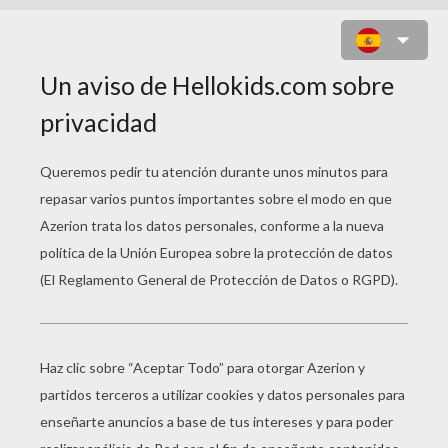
TIRACHINAS
Error loading YouTube: Video could not be
played