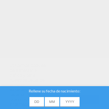
TUS PUNTOS
Utilizamos cookies
para analizar el
tráfico y dar a
nuestros usuarios
la mejor
experiencia de
usuario. También
proporcionamos
DE ACUERDO
información sobre