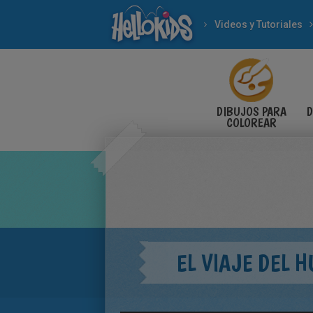
Videos y Tutoriales
DIBUJOS PARA
D
COLOREAR
EL VIAJE DEL 