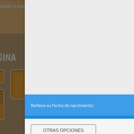
 únete a nuestro canal de vídeos para niños en Youtube:
http:/
GINA