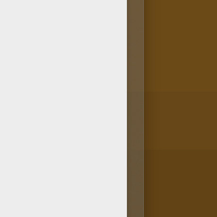
 con lápices. ¿Sabes que puedes
en el botón colorear en línea
s, podrás pintar gratis el