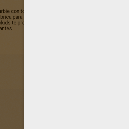
arbie con top de tirantes en blanco y negro para pintarlo
fábrica para colorear? Para eso, sólo tienes que hacer clic 
okids te propone dibujos para pintar muy chulos. Entre otro
rantes.