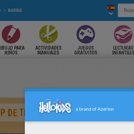
r
BARBIE
IBUJO PARA
ACTIVIDADES
JUEGOS
LECTURAS
NIÑOS
MANUALES
GRATUITOS
INFANTILE
P DE TIRANTES