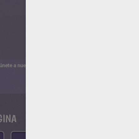
 únete a nuestro canal de vídeos para niños en Youtube:
http:/
GINA