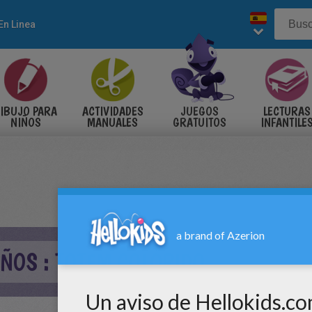
En Linea
IBUJO PARA
ACTIVIDADES
JUEGOS
LECTURAS
NIÑOS
MANUALES
GRATUITOS
INFANTILE
ÑOS : TOTEM COLORIDO