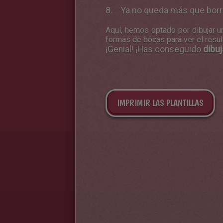
Ya no queda más que borra
Aquí, hemos optado por dibujar u
formas de bocas para ver el result
¡Genial! ¡Has conseguido
dibu
IMPRIMIR LAS PLANTILLAS