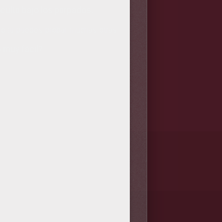
culta bajo los párpados.
ero tú puedes probar muchas otras
 muy fácil?