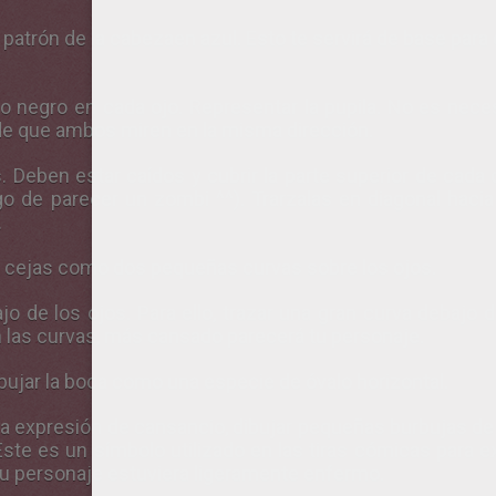
atrón de la cabezaen azul. Esto te servirá de base para d
o negro en cada ojo. Representar la pupila. No es neces
de que ambos miren en la misma dirección.
 Deben estar caídos y cubrir la parte superior de cada oj
sgo de parecer un zombi ^^). Trarzalas en diagonal hac
.
as cejas como dos pequeñas curvas sobre los ojos.
ajo de los ojos. Para ello, trazar una gran curva debajo 
las curvas, más cansado parecerá tu personaje.
bujar la boca como una especie de óvalo horizontal.
 la expresión de cansancio, dibujar pequeñas burbujas de
ste es un símbolo utilizado en las tiras cómicas para ex
 tu personaje estuviera ligeramente enfermo.