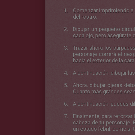
Comenzar imprimiendo el p
del rostro.
Dibujar un pequeño círcul
cada ojo, pero asegúrate 
Trazar ahora los párpados.
personaje correrá el rie
hacia
el exterior de la cara
A continuación, dibujar l
Ahora, dibujar ojeras deb
Cuanto más grandes sean 
A continuación, puedes di
Finalmente, para reforzar
cabeza de tu personaje. E
un estado febril, como si