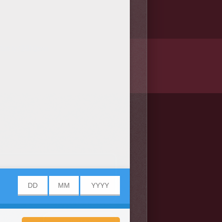
/bit.ly/20IQovi