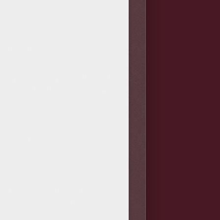
ibujar las líneas de expresión
ario dibujarla en el centro de
o, pero no la pupila (si no, tu
ia abajo a medida que avanzas
de cada ojo, como en el vídeo.
 diferentes tamaños junto a la
presar la fatiga y representar