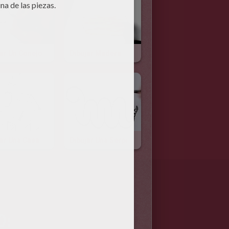
jar Un Conejo
Dibujar Madera
Dibujar Una Casa En Perspectivas
Dibujar Una Serpiente De Cascabel
O: