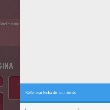
 únete a nuestro canal de vídeos para niños en Youtube:
http:/
GINA