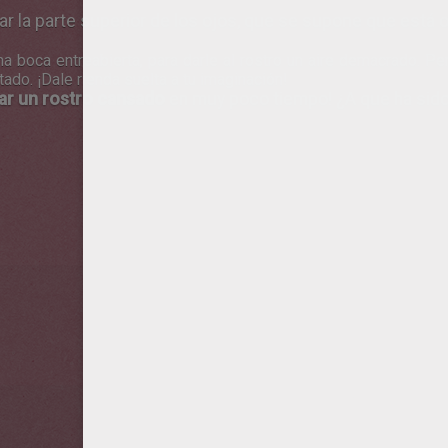
r la parte superior de los ojos, que se supone que está o
na boca entreabierta, para darle al rostro un aire demacrado. P
ado. ¡Dale rienda suelta a tu imaginación!
jar un rostro cansado
en muy poco tiempo! ¿A que ha sido