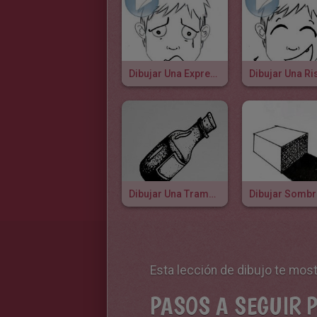
Dibujar Una Expresión Facial: Tristeza
Dibujar Una Ri
Dibujar Una Trama De Puntos
Dibujar Somb
Esta lección de dibujo te mos
PASOS A SEGUIR 