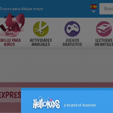
Trucos para dibujar mejor
IBUJO PARA
ACTIVIDADES
JUEGOS
LECTURAS
NIÑOS
MANUALES
GRATUITOS
INFANTILE
XPRESIÓN FACIAL: EL CANSANCIO