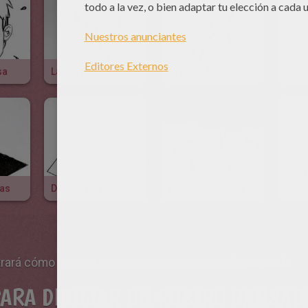
sa
La Letra B
La Letra A
Dibu
ras
Dibujar Una Pirámide
Dibujar Una Calle
trará cómo realizar un personaje de expresión
cansada
.
PARA DIBUJAR UN ROSTRO CANSAD