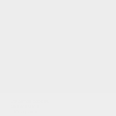
TUS PUNTOS
Utilizamos cookies
para analizar el
tráfico y dar a