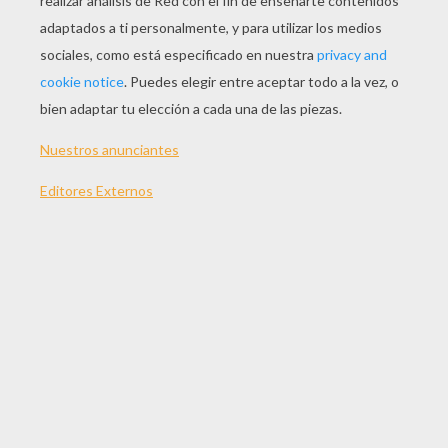
El Extraterrestre Octopus
Dibujar Cabello Risado