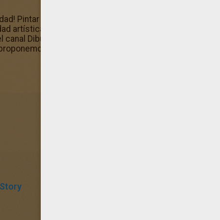
vidad! Pintar la lamina de Woody de Toy Story con lápices o
dad artística. Hellokids te ofrece este diseño de Woody d
l canal Dibujos DISNEY para colorear. Es un dibujo para pi
 proponemos. ¡Disfrútalo!
Story