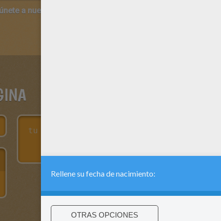
 únete a nuestro canal de vídeos para niños en Youtube:
http:/
GINA