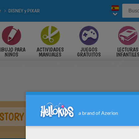
r
DISNEY y PIXAR
IBUJO PARA
ACTIVIDADES
JUEGOS
LECTURAS
NIÑOS
MANUALES
GRATUITOS
INFANTILE
 STORY