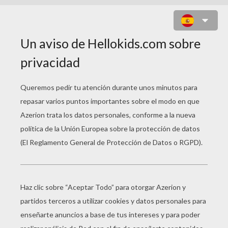
PUZZLE EN LÍNEA : PAUL POGBA
Selecciona tu
nivel
Muy fácil
Empezar
4 Piezas
Fácil
9 Piezas