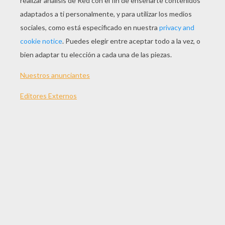
Normal
16 Piezas
Difícil
25 Piezas
Muy difícil
36 Piezas
TEMAS:
Fútbol
Francia
Suscríbete y únete a nuestro canal de vídeos para niños en
Youtube:
http://bit.ly/20IQovi