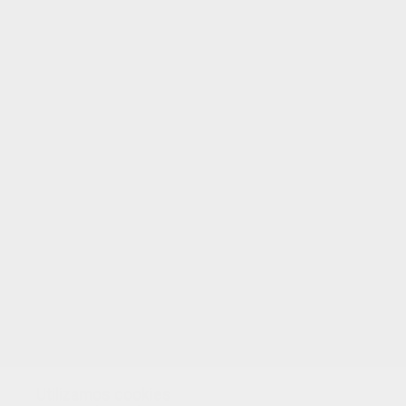
EVALUAR ESTA PÁGINA
TUS PUNTOS
Utilizamos cookies