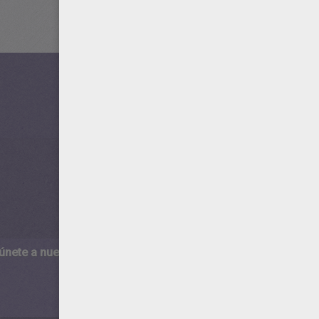
 únete a nuestro canal de vídeos para niños en Youtube:
http:/