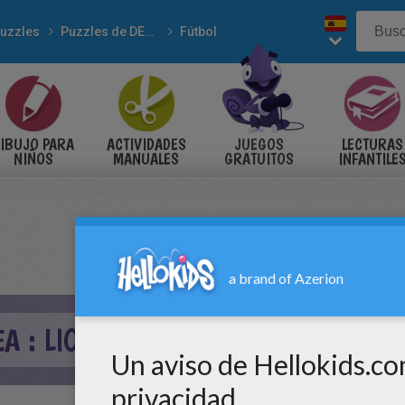
uzzles
Puzzles de DEPORTES
Fútbol
IBUJO PARA
ACTIVIDADES
JUEGOS
LECTURAS
NIÑOS
MANUALES
GRATUITOS
INFANTILE
A : LIONEL MESSI