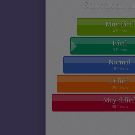
Selecciona tu
Muy fácil
4 Piezas
Fácil
9 Piezas
Normal
16 Piezas
Difícil
25 Piezas
Muy difíci
36 Piezas