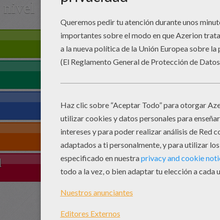
 nivel
l
Em