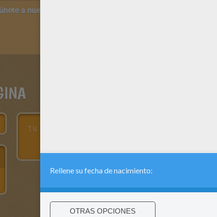
 únete a nuestro canal de vídeos para niños en Youtube:
http:/
GINA