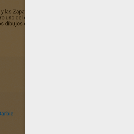
 y las Zapatillas mágicas para colorear, descubre, entre ot
o uno del dibujo para colorear? ¡También te gustará este 
 dibujos del mismo tema en el canal Dibujos de Barbie y 
Barbie