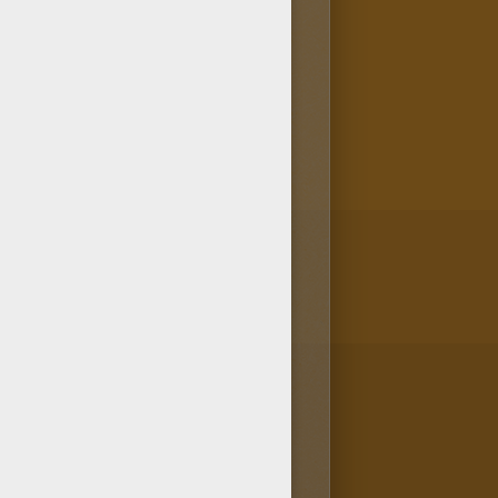
ras laminas, el dibujo La reina
diseño de La reina de las
las Zapatillas mágicas para