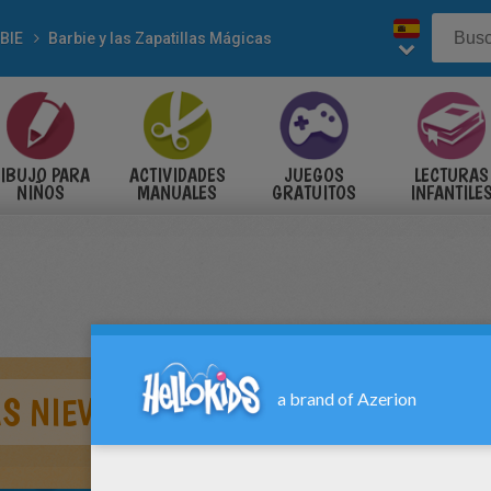
BIE
Barbie y las Zapatillas Mágicas
IBUJO PARA
ACTIVIDADES
JUEGOS
LECTURAS
NIÑOS
MANUALES
GRATUITOS
INFANTILE
AS NIEVES