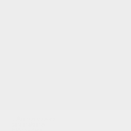
TUS PUNTOS
Utilizamos cookies
para analizar el
tráfico y dar a