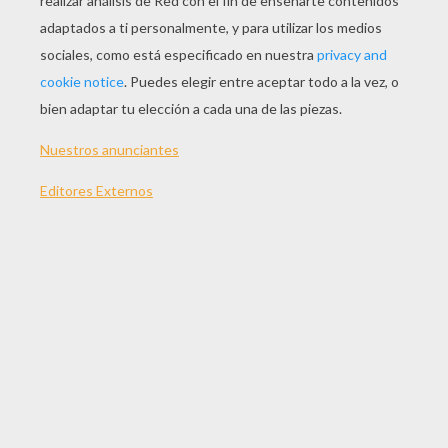
Trailer Oficial VOSE
Trailer
Entrevista con el Hobbit
Clip No tienes derecho
Spot 2
Spot 1
Título original
The Hobbit: The Desolation of Smaug
Fecha de estreno
13 de diciembre de 2013
Duración
161 min