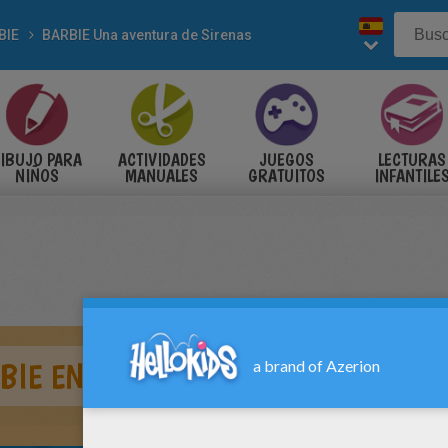
BIE
BARBIE Una aventura de Sirenas
IBUJO PARA
ACTIVIDADES
JUEGOS
LECTURAS
NIÑOS
MANUALES
GRATUITOS
INFANTILE
BIE EN UNA AVENTURA DE SIRENA