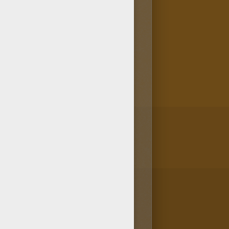
con este dibujo un pez de
mbién una gran colección de
Hellokids son muy famosos. Sin
ra usuarios muy especiales