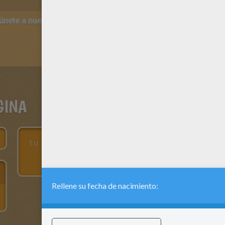
 únete a nuestro canal de vídeos para niños en Youtube:
http:/
GINA