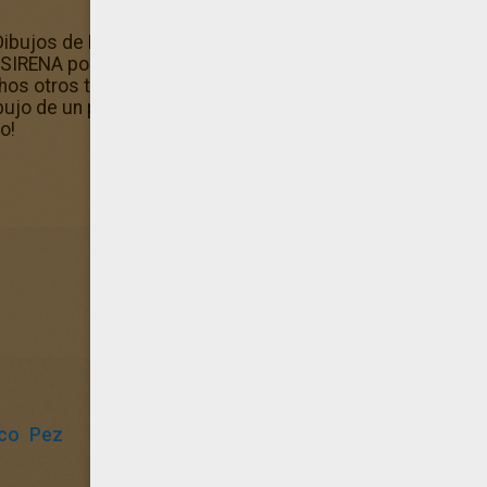
Dibujos de BARBIE Una aventura de Sirenas para colorear, 
RENA podrás decorar tu cuarto. Hellokids te propone ta
hos otros temas. ¡Disfrútalo! Los dibujos para pintar de 
bujo de un pez de BARBIE EN UNA AVENTURA DE SIRENA pa
o!
co
Pez